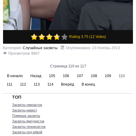
Rating 3.75 (12 Votes)
Категория:
Случайные засветы
Опубликовано: 23 Ноябрь 2013
Просмотров: 8867
Страница 110 из 117
В начало
Назад
105
106
107
108
109
110
111
112
113
114
Вперёд
В конец
ТОП
Засветы гимнасток
Засветы невест
Пляжные засветы
Засветы фигуристок
Засветы теннисисток
Засветы под юбкой