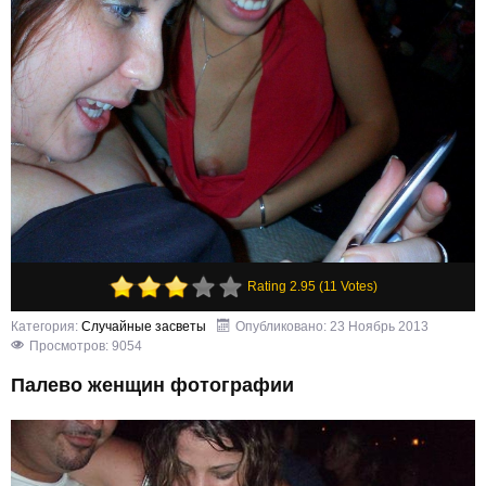
Rating 2.95 (11 Votes)
Категория:
Случайные засветы
Опубликовано: 23 Ноябрь 2013
Просмотров: 9054
Палево женщин фотографии