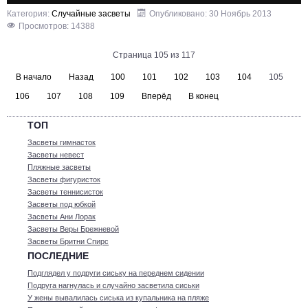
Категория:
Случайные засветы
Опубликовано: 30 Ноябрь 2013
Просмотров: 14388
Страница 105 из 117
В начало
Назад
100
101
102
103
104
105
106
107
108
109
Вперёд
В конец
ТОП
Засветы гимнасток
Засветы невест
Пляжные засветы
Засветы фигуристок
Засветы теннисисток
Засветы под юбкой
Засветы Ани Лорак
Засветы Веры Брежневой
Засветы Бритни Спирс
ПОСЛЕДНИЕ
Подглядел у подруги сиську на переднем сидении
Подруга нагнулась и случайно засветила сиськи
У жены вывалилась сиська из купальника на пляже