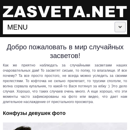
MENU
СЛУЧАЙНЫЕ ЗАСВЕТЫ
Добро пожаловать в мир случайных
засветов!
ЗАСВЕТЫ ЗНАМЕНИТОСТЕЙ
Как же приятно наблюдать за случайными засветами наших
очаровательных дам! То засветят сиськи, то попку, то влагалище. И все
ЗАСВЕТЫ СПОРТСМЕНОК
почему? Та все просто простого, не всегда можно уследить за своими
прелестями. То кофточка не сильно прилегает, то трусики сползли, то
волна сорвала купальник, то какой-то Вася потянул за юбку :) Это дело
ЛЕТНИЕ ЗАСВЕТЫ
случая. Хорошо, что таких случаев очень много. А еще хорошо, что эти
моменты часто зафиксированы на фото или видео, что дает нам
длительное наслаждение от пристального просмотра.
ЛУЧШИЕ ЗАСВЕТЫ
Конфузы девушек фото
ПОДБОРКИ