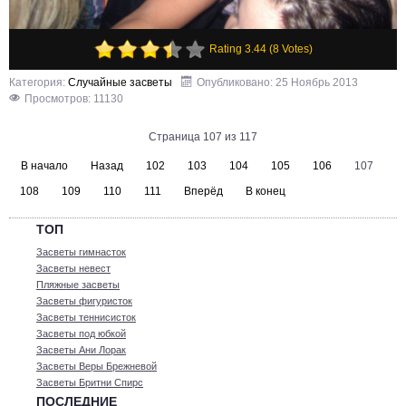
Rating 3.44 (8 Votes)
Категория:
Случайные засветы
Опубликовано: 25 Ноябрь 2013
Просмотров: 11130
Страница 107 из 117
В начало
Назад
102
103
104
105
106
107
108
109
110
111
Вперёд
В конец
ТОП
Засветы гимнасток
Засветы невест
Пляжные засветы
Засветы фигуристок
Засветы теннисисток
Засветы под юбкой
Засветы Ани Лорак
Засветы Веры Брежневой
Засветы Бритни Спирс
ПОСЛЕДНИЕ