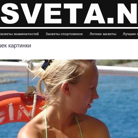
Засветы знаменитостей
Засветы спортсменок
Летние засветы
Лучшие 
ек картинки