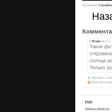
Категория:
Случайн
Наз
Коммент
#
Игорь
24.11
Такое фо
откровен
солнце,ве
Только ру
Обновить спи
RSS лента ко
ТОП
Засветы гимнасток