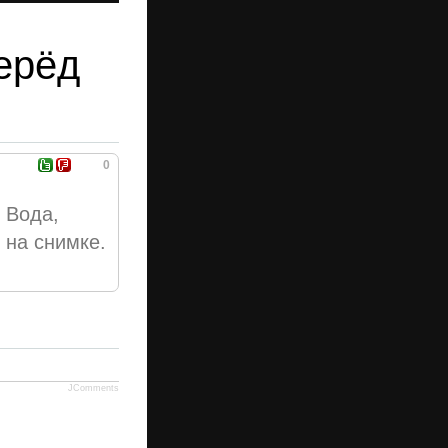
ерёд
0
 Вода,
 на снимке.
JComments