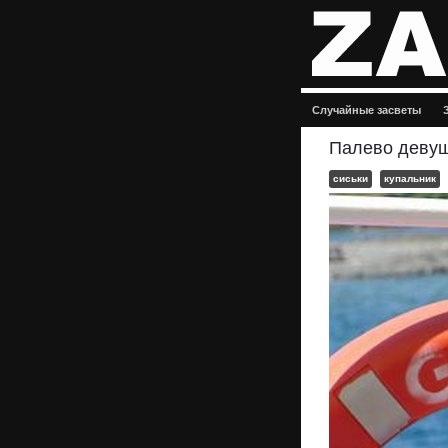
Случайные засветы
Палево девуш
сиськи
купальник