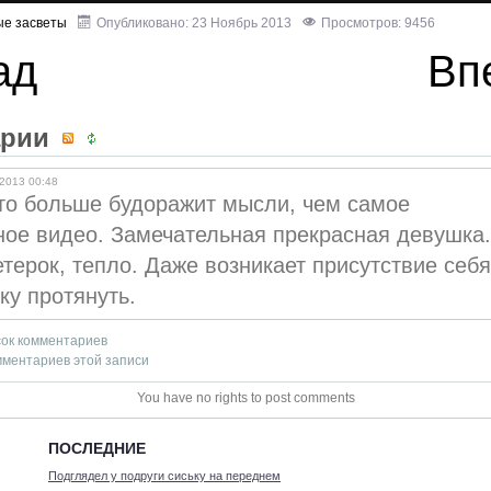
ые засветы
Опубликовано: 23 Ноябрь 2013
Просмотров: 9456
ад
Вп
арии
.2013 00:48
то больше будоражит мысли, чем самое
ное видео. Замечательная прекрасная девушка.
терок, тепло. Даже возникает присутствие себя
ку протянуть.
сок комментариев
мментариев этой записи
You have no rights to post comments
ПОСЛЕДНИЕ
Подглядел у подруги сиську на переднем