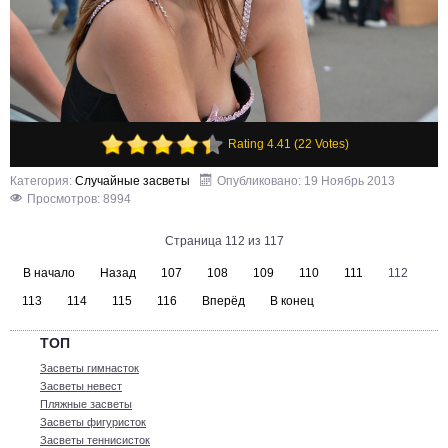
Rating 4.41 (22 Votes)
Категория:
Случайные засветы
Опубликовано: 19 Ноябрь 2013
Просмотров: 8994
Страница 112 из 117
В начало
Назад
107
108
109
110
111
112
113
114
115
116
Вперёд
В конец
ТОП
Засветы гимнасток
Засветы невест
Пляжные засветы
Засветы фигуристок
Засветы теннисисток