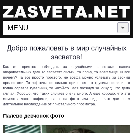
MENU
СЛУЧАЙНЫЕ ЗАСВЕТЫ
Добро пожаловать в мир случайных
засветов!
ЗАСВЕТЫ ЗНАМЕНИТОСТЕЙ
Как же приятно наблюдать за случайными засветами наших
очаровательных дам! То засветят сиськи, то попку, то влагалище. И все
ЗАСВЕТЫ СПОРТСМЕНОК
почему? Та все просто простого, не всегда можно уследить за своими
прелестями. То кофточка не сильно прилегает, то трусики сползли, то
волна сорвала купальник, то какой-то Вася потянул за юбку :) Это дело
ЛЕТНИЕ ЗАСВЕТЫ
случая. Хорошо, что таких случаев очень много. А еще хорошо, что эти
моменты часто зафиксированы на фото или видео, что дает нам
длительное наслаждение от пристального просмотра.
ЛУЧШИЕ ЗАСВЕТЫ
Палево девчонок фото
ПОДБОРКИ