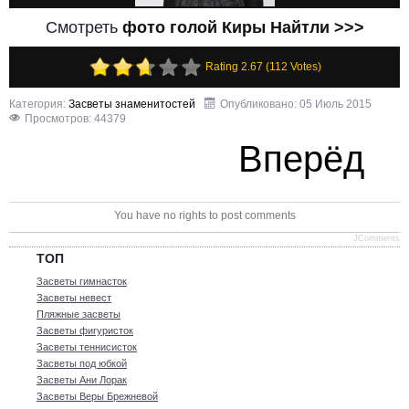
Смотреть
фото голой Киры Найтли >>>
Rating 2.67 (112 Votes)
Категория:
Засветы знаменитостей
Опубликовано: 05 Июль 2015
Просмотров: 44379
Вперёд
You have no rights to post comments
JComments
ТОП
Засветы гимнасток
Засветы невест
Пляжные засветы
Засветы фигуристок
Засветы теннисисток
Засветы под юбкой
Засветы Ани Лорак
Засветы Веры Брежневой