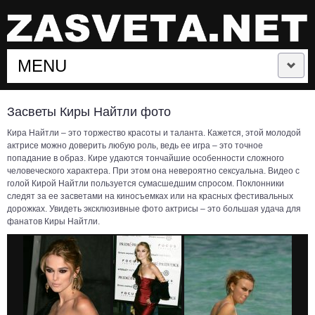
MENU
СЛУЧАЙНЫЕ ЗАСВЕТЫ
Засветы Киры Найтли фото
Кира Найтли – это торжество красоты и таланта. Кажется, этой молодой
ЗАСВЕТЫ ЗНАМЕНИТОСТЕЙ
актрисе можно доверить любую роль, ведь ее игра – это точное
попадание в образ. Кире удаются тончайшие особенности сложного
человеческого характера. При этом она невероятно сексуальна. Видео с
ЗАСВЕТЫ СПОРТСМЕНОК
голой Кирой Найтли пользуется сумасшедшим спросом. Поклонники
следят за ее засветами на киносъемках или на красных фестивальных
дорожках. Увидеть эксклюзивные фото актрисы – это большая удача для
ЛЕТНИЕ ЗАСВЕТЫ
фанатов Киры Найтли.
ЛУЧШИЕ ЗАСВЕТЫ
ПОДБОРКИ